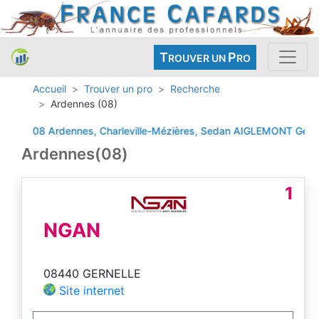
T
P
ROUVER UN
RO
Accueil
Trouver un pro
Recherche
Ardennes (08)
08 Ardennes, Charleville-Mézières, Sedan
AIGLEMONT
Gernell
Ardennes(08)
1
NGAN
08440 GERNELLE
Site internet