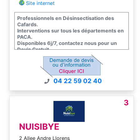
Site internet
Professionnels en Désinsectisation des
Cafards.
Interventions sur tous les départements en
PACA.
Disponibles 6j/7, contactez nous pour un
Devis Gratuit.
Toutes nos interventions sont garanties.
La société DKM Experts est certifiée en
conformité avec la norme EN 16636, seul
standard européen de qualité dans la lutte
04 22 59 02 40
contre les nuisibles.
3
NUISIBYE
2 Allee Andre Llorens