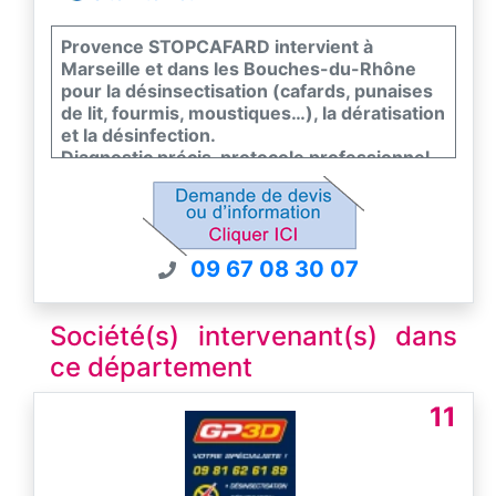
Provence STOPCAFARD intervient à
Marseille et dans les Bouches-du-Rhône
pour la désinsectisation (cafards, punaises
de lit, fourmis, moustiques…), la dératisation
et la désinfection.
Diagnostic précis, protocole professionnel
et traitements adaptés à la situation
(habitation, commerce, parties communes).
Interventions rapides, consignes claires
avant/après passage, suivi si nécessaire.
09 67 08 30 07
Devis gratuit et conseils de prévention pour
éviter les récidives.
Société(s) intervenant(s) dans
ce département
11