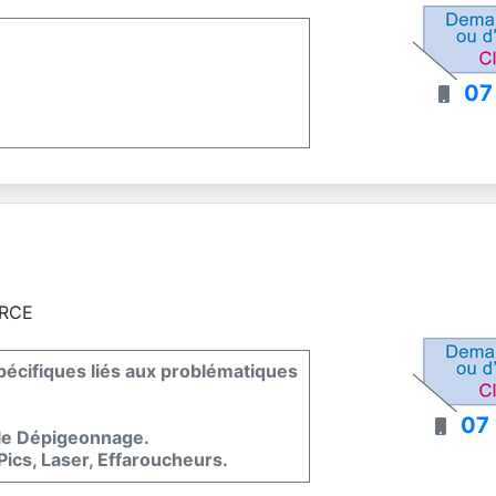
07
ARCE
spécifiques liés aux problématiques
07
 le Dépigeonnage.
 Pics, Laser, Effaroucheurs.