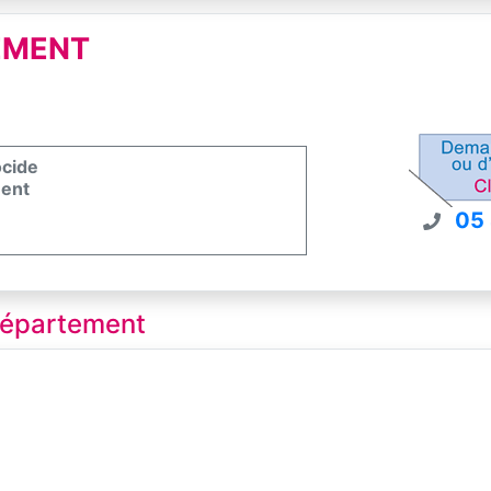
EMENT
ocide
ment
05
 département