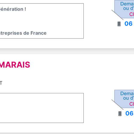
énération !
06
ntreprises de France
 MARAIS
T
06