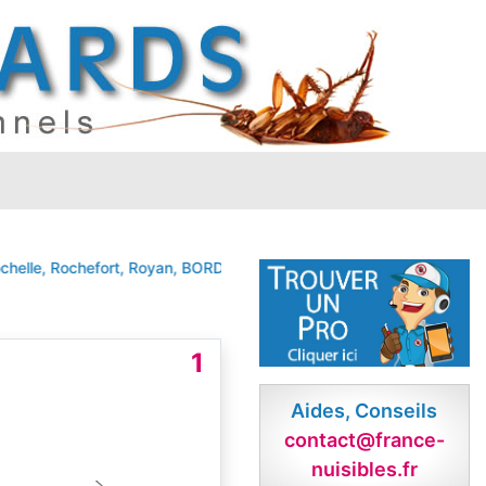
le, Rochefort, Royan,
BORDS
CHATELAILLON
Chevanceaux
Fouras
1
Aides, Conseils
contact@france-
nuisibles.fr