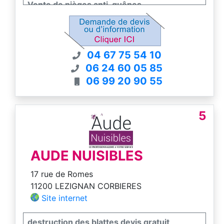
Vente de pièges anti-guêpes
Commandez aussi sur viveonis-boutique.fr
04 67 75 54 10
06 24 60 05 85
06 99 20 90 55
5
AUDE NUISIBLES
17 rue de Romes
11200 LEZIGNAN CORBIERES
Site internet
destruction des blattes devis gratuit