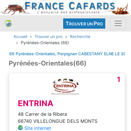
T
P
ROUVER UN
RO
Accueil
Trouver un pro
Recherche
Pyrénées-Orientales (66)
66 Pyrénées-Orientales, Perpignan
CABESTANY
ELNE
LE SOLER
P
Pyrénées-Orientales(66)
1
ENTRINA
48 Carrer de la Ribera
66740 VILLELONGUE DELS MONTS
Site internet