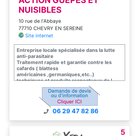
ACTION GUEPES ET
NUISIBLES
10 rue de l'Abbaye
77710 CHEVRY EN SEREINE
Site internet
Entreprise locale spécialisée dans la lutte
anti-parasitaire
Traitement rapide et garantie contre les
cafards ( blattess
américaines ,germaniques,etc..)
techniques et produits respectueux de l
environnement
7/7 secteur 77/91/45/89
06 29 47 82 86
5