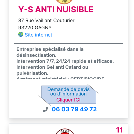
offrons un diagnostic gratuit et une prise en
charge rapide.
Y-S ANTI NUISIBLE
87 Rue Vaillant Couturier
93220 GAGNY
Site internet
Entreprise spécialisé dans la
désinsectisation.
Intervention 7/7, 24/24 rapide et efficace.
Intervention Gel anti Cafard ou
pulvérisation.
Agrément ministériel : CERTIBIOCIDE.
Tarifs très compétitif et résultats
GARANTIES !
06 03 79 49 72
11