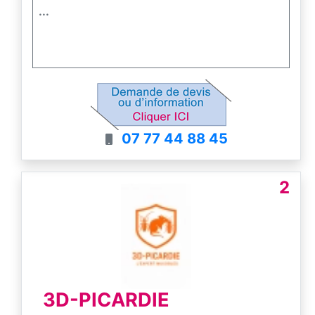
...
07 77 44 88 45
2
3D-PICARDIE