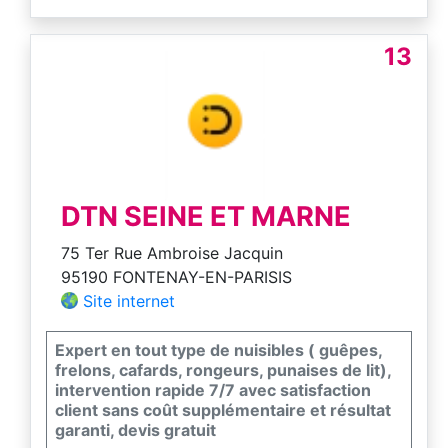
types de nuisibles : Rongeurs : souris, rats,
Insectes volants : frelons asiatiques,
guêpes, mouches, mite, Insectes rampants :
13
cafards, fourmis, punaises de lit, puces
Xylophages : termites, vrillettes etc.
Déplacements rapides dans les 24H
Diagnostics et devis gratuits sur place
Faites confiance à AB-SERVICES pour une
lutte raisonnée et durable contre les
nuisibles.
DTN SEINE ET MARNE
75 Ter Rue Ambroise Jacquin
95190 FONTENAY-EN-PARISIS
Site internet
Expert en tout type de nuisibles ( guêpes,
frelons, cafards, rongeurs, punaises de lit),
intervention rapide 7/7 avec satisfaction
client sans coût supplémentaire et résultat
garanti, devis gratuit