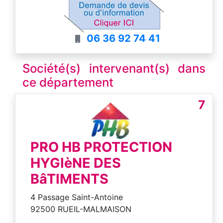
Nous restons disponible 7/7 24/24
Dans toute l'île de France Devis et
déplacement gratuit
06 36 92 74 41
Hésité à nous contacter nous vous
répondons rapidement
SDN3D
Société(s) intervenant(s) dans
ce département
7
PRO HB PROTECTION
HYGIèNE DES
BâTIMENTS
4 Passage Saint-Antoine
92500 RUEIL-MALMAISON