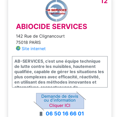
12
ABIOCIDE SERVICES
142 Rue de Clignancourt
75018 PARIS
Site internet
AB-SERVICES, c’est une équipe technique
de lutte contre les nuisibles, hautement
qualifiée, capable de gérer les situations les
plus complexes avec efficacité, réactivité,
en utilisant des méthodes innovantes et
alternatives, respectueuses de
l’environnement et sans recours
systématique aux matières actives. Nous
intervenons auprès des particuliers et des
professionnels de tous secteurs, y compris
06 50 16 66 01
le secteur alimentaire. Nous traitons tous