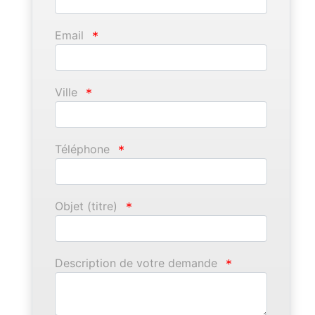
Email
*
Ville
*
Téléphone
*
Objet (titre)
*
Description de votre demande
*