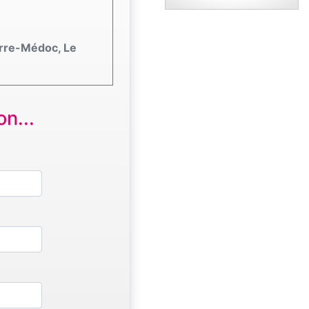
arre-Médoc, Le
n...