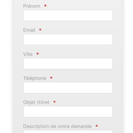
Prénom
*
Email
*
Ville
*
Téléphone
*
Objet (titre)
*
Description de votre demande
*