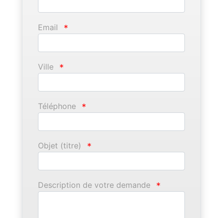
Email
*
Ville
*
Téléphone
*
Objet (titre)
*
Description de votre demande
*