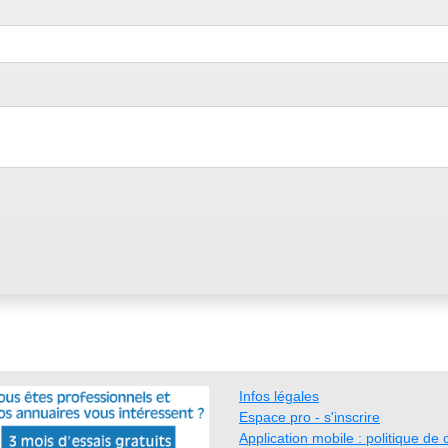
Infos légales
Espace pro - s'inscrire
Application mobile : politique de c