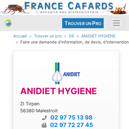
T
P
ROUVER UN
RO
Accueil
Trouver un pro
56
ANIDIET HYGIENE
Faire une demande d'information, de devis, d'intervention
ANIDIET HYGIENE
ZI Tirpen
56380 Malestroit
02 97 75 13 98
02 97 72 27 45