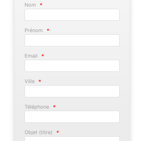
Nom
*
Prénom
*
Email
*
Ville
*
Téléphone
*
Objet (titre)
*