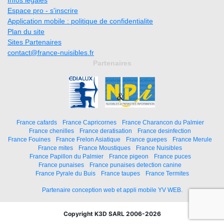
Espace pro - s'inscrire
Application mobile : politique de confidentialite
Plan du site
Sites Partenaires
contact@france-nuisibles.fr
Partenaires
France cafards
France Capricornes
France Charancon du Palmier
France chenilles
France deratisation
France desinfection
France Fouines
France Frelon Asiatique
France guepes
France Merule
France mites
France Moustiques
France Nuisibles
France Papillon du Palmier
France pigeon
France puces
France punaises
France punaises detection canine
France Pyrale du Buis
France taupes
France Termites
Partenaire conception web et appli mobile YV WEB.
Copyright K3D SARL 2006-2026