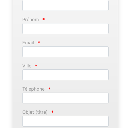
Prénom
*
Email
*
Ville
*
Téléphone
*
Objet (titre)
*