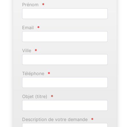
Prénom
*
Email
*
Ville
*
Téléphone
*
Objet (titre)
*
Description de votre demande
*